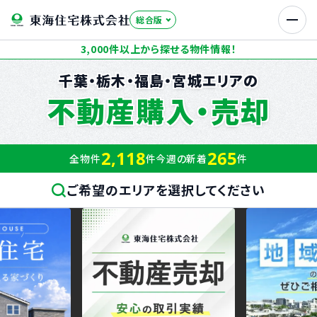
総合版
SEARCH
3,000件以上から探せる物件情報！
お探しの種別を選択
STEP 1
千葉・栃木・福島・宮城エリアの
新築戸建て
不動産購入・売却
検索方法を選択
STEP 2
2,118
265
全物件
件
今週の新着
件
エリア
沿線・駅
からさがす
からさがす
ご希望のエリアを選択してください
千葉エリア
栃木エリア
福島エリア
宮城エリア
学区
地図
からさがす
からさがす