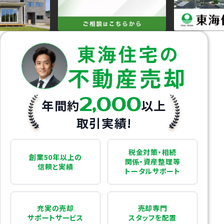
2,000
年間約
以上
取引実績!
税金対策・相続
創業50年以上の
関係・資産整理等
信頼と実績
トータルサポート
充実の売却
売却専門
サポートサービス
スタッフを配置